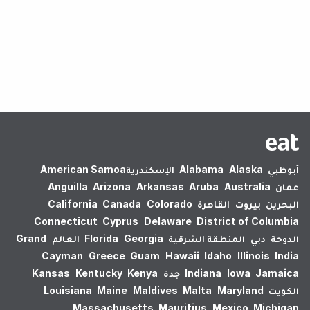
لم يتم العثور على نتائج.
أبوظبي
Alaska
Alabama
الإسكندرية‎
American Samoa
عمان
Australia
Aruba
Arkansas
Arizona
Anguilla
البحرين
بيروت
القاهرة
Colorado
Canada
California
Connecticut
Cyprus
Delaware
District of Columbia
الدوحة
دبي
المنطقة الشرقية
Georgia
Florida
العالم
Grand
Cayman
Greece
Guam
Hawaii
Idaho
Illinois
India
Jamaica
Iowa
Indiana
جدة
Kenya
Kentucky
Kansas
الكويت
Maryland
Malta
Maldives
Maine
Louisiana
Massachusetts
Mauritius
Mexico
Michigan