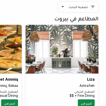
تصفية البحث
المطاعم في بيروت
let Ammiq
Liza
miq, Bekaa
Ashrafieh
المطبخ اللبناني
المطبخ اللبنان
sual Dining • $$
Fine Dining • $$
أحجز الان
أحجز الان