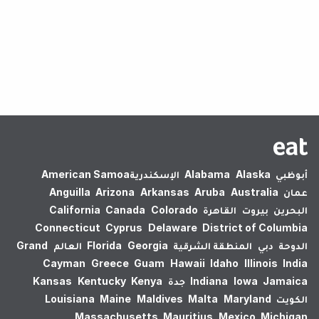
لم يتم العثور على نتائج.
أبوظبي
Alaska
Alabama
الإسكندرية‎
American Samoa
عمان
Australia
Aruba
Arkansas
Arizona
Anguilla
البحرين
بيروت
القاهرة
Colorado
Canada
California
Connecticut
Cyprus
Delaware
District of Columbia
الدوحة
دبي
المنطقة الشرقية
Georgia
Florida
العالم
Grand
Cayman
Greece
Guam
Hawaii
Idaho
Illinois
India
Jamaica
Iowa
Indiana
جدة
Kenya
Kentucky
Kansas
الكويت
Maryland
Malta
Maldives
Maine
Louisiana
Massachusetts
Mauritius
Mexico
Michigan