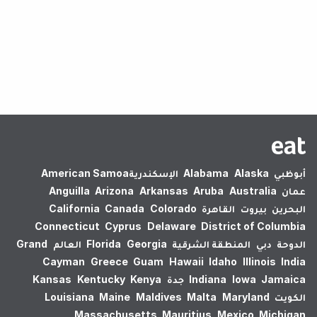
لم يتم العثور على نتائج.
أبوظبي
Alaska
Alabama
الإسكندرية‎
American Samoa
عمان
Australia
Aruba
Arkansas
Arizona
Anguilla
البحرين
بيروت
القاهرة
Colorado
Canada
California
Connecticut
Cyprus
Delaware
District of Columbia
الدوحة
دبي
المنطقة الشرقية
Georgia
Florida
العالم
Grand
Cayman
Greece
Guam
Hawaii
Idaho
Illinois
India
Jamaica
Iowa
Indiana
جدة
Kenya
Kentucky
Kansas
الكويت
Maryland
Malta
Maldives
Maine
Louisiana
Massachusetts
Mauritius
Mexico
Michigan