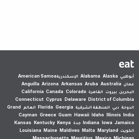
لم يتم العثور على نتائج.
أبوظبي
Alaska
Alabama
الإسكندرية‎
American Samoa
عمان
Australia
Aruba
Arkansas
Arizona
Anguilla
البحرين
بيروت
القاهرة
Colorado
Canada
California
Connecticut
Cyprus
Delaware
District of Columbia
الدوحة
دبي
المنطقة الشرقية
Georgia
Florida
العالم
Grand
Cayman
Greece
Guam
Hawaii
Idaho
Illinois
India
Jamaica
Iowa
Indiana
جدة
Kenya
Kentucky
Kansas
الكويت
Maryland
Malta
Maldives
Maine
Louisiana
Massachusetts
Mauritius
Mexico
Michigan