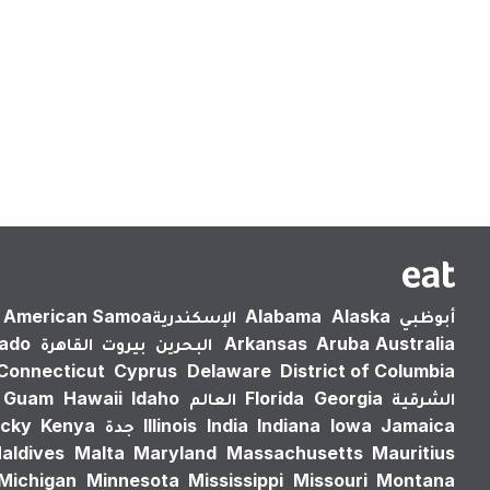
أبوظبي
Alaska
Alabama
الإسكندرية‎
American Samoa
Australia
Aruba
Arkansas
البحرين
بيروت
القاهرة
rado
Connecticut
Cyprus
Delaware
District of Columbia
الشرقية
Georgia
Florida
العالم
Idaho
Hawaii
Guam
Jamaica
Iowa
Indiana
India
Illinois
جدة
Kenya
cky
aldives
Malta
Maryland
Massachusetts
Mauritius
Michigan
Minnesota
Mississippi
Missouri
Montana