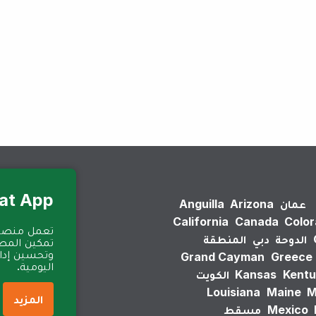
لم يتم العثور على نتائج.
Eat App للمطا
عمان
Arizona
Anguilla
California
Canada
Colo
الدوحة
دبي
المنطقة
تمكين المطا
وتحسين إدارة
Grand Cayman
Greece
اليومية.
Kentu
Kansas
الكويت
Louisiana
Maine
M
المزيد
Mexico
مسقط