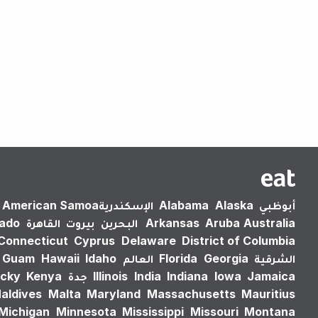
أبوظبي
Alaska
Alabama
الإسكندرية‎
American Samoa
Australia
Aruba
Arkansas
البحرين
بيروت
القاهرة
rado
Connecticut
Cyprus
Delaware
District of Columbia
الشرقية
Georgia
Florida
العالم
Idaho
Hawaii
Guam
Jamaica
Iowa
Indiana
India
Illinois
جدة
Kenya
cky
aldives
Malta
Maryland
Massachusetts
Mauritius
Michigan
Minnesota
Mississippi
Missouri
Montana