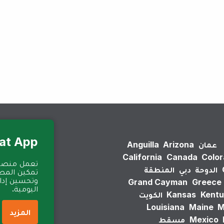
لم يتم العثور على نتائج.
Eat App للمطا
عمان
Arizona
Anguilla
California
Canada
Colo
الدوحة
دبي
المنطقة
تمكين المطا
وتحسين إدارة
Grand Cayman
Greece
اليومية.
Kentu
Kansas
الكويت
Louisiana
Maine
M
المزيد
Mexico
مسقط