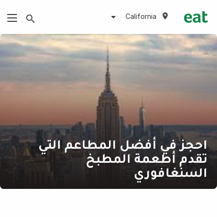
California
احجز في أفضل المطاعم التي
تقدم أطعمة المطبخ
السنغافوري