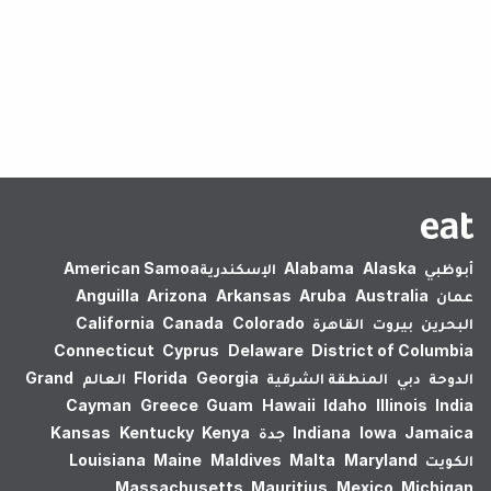
لم يتم العثور على نتائج.
أبوظبي
Alaska
Alabama
الإسكندرية‎
American Samoa
عمان
Australia
Aruba
Arkansas
Arizona
Anguilla
البحرين
بيروت
القاهرة
Colorado
Canada
California
Connecticut
Cyprus
Delaware
District of Columbia
الدوحة
دبي
المنطقة الشرقية
Georgia
Florida
العالم
Grand
Cayman
Greece
Guam
Hawaii
Idaho
Illinois
India
Jamaica
Iowa
Indiana
جدة
Kenya
Kentucky
Kansas
الكويت
Maryland
Malta
Maldives
Maine
Louisiana
Massachusetts
Mauritius
Mexico
Michigan