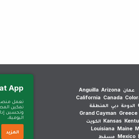
لم يتم العثور على نتائج.
Eat App للمطا
عمان
Arizona
Anguilla
California
Canada
Colo
الدوحة
دبي
المنطقة
تمكين المطا
وتحسين إدارة
Grand Cayman
Greece
اليومية.
Kentu
Kansas
الكويت
Louisiana
Maine
M
المزيد
Mexico
مسقط