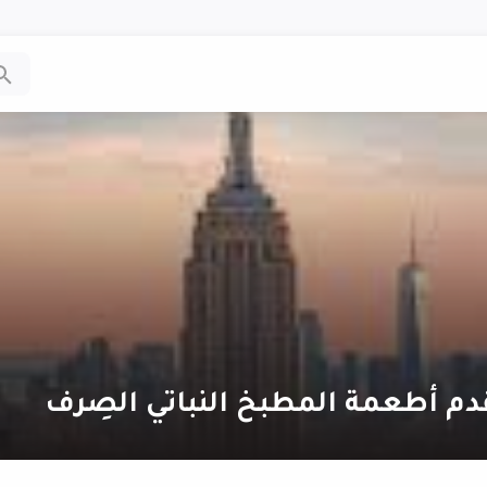
دم أطعمة المطبخ النباتي الصِرف