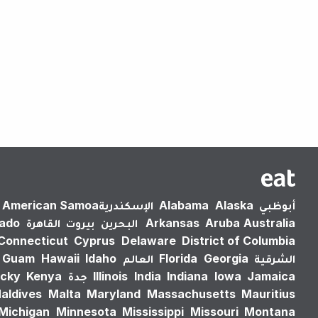
أبوظبي
Alaska
Alabama
الإسكندرية‎
American Samoa
Australia
Aruba
Arkansas
البحرين
بيروت
القاهرة
rado
Connecticut
Cyprus
Delaware
District of Columbia
الشرقية
Georgia
Florida
العالم
Idaho
Hawaii
Guam
Jamaica
Iowa
Indiana
India
Illinois
جدة
Kenya
cky
aldives
Malta
Maryland
Massachusetts
Mauritius
Michigan
Minnesota
Mississippi
Missouri
Montana