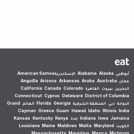
لم يتم العثور على نتائج.
أبوظبي
Alaska
Alabama
الإسكندرية‎
American Samoa
عمان
Australia
Aruba
Arkansas
Arizona
Anguilla
البحرين
بيروت
القاهرة
Colorado
Canada
California
Connecticut
Cyprus
Delaware
District of Columbia
الدوحة
دبي
المنطقة الشرقية
Georgia
Florida
العالم
Grand
Cayman
Greece
Guam
Hawaii
Idaho
Illinois
India
Jamaica
Iowa
Indiana
جدة
Kenya
Kentucky
Kansas
الكويت
Maryland
Malta
Maldives
Maine
Louisiana
Massachusetts
Mauritius
Mexico
Michigan