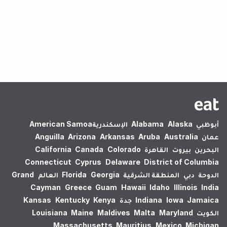
لم يتم العثور على نتائج.
أبوظبي
Alaska
Alabama
الإسكندرية‎
American Samoa
عمان
Australia
Aruba
Arkansas
Arizona
Anguilla
البحرين
بيروت
القاهرة
Colorado
Canada
California
Connecticut
Cyprus
Delaware
District of Columbia
الدوحة
دبي
المنطقة الشرقية
Georgia
Florida
العالم
Grand
Cayman
Greece
Guam
Hawaii
Idaho
Illinois
India
Jamaica
Iowa
Indiana
جدة
Kenya
Kentucky
Kansas
الكويت
Maryland
Malta
Maldives
Maine
Louisiana
Massachusetts
Mauritius
Mexico
Michigan