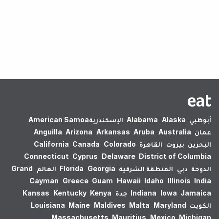
لم يتم العثور على نتائج.
أبوظبي
Alaska
Alabama
الإسكندرية‎
American Samoa
عمان
Australia
Aruba
Arkansas
Arizona
Anguilla
البحرين
بيروت
القاهرة
Colorado
Canada
California
Connecticut
Cyprus
Delaware
District of Columbia
الدوحة
دبي
المنطقة الشرقية
Georgia
Florida
العالم
Grand
Cayman
Greece
Guam
Hawaii
Idaho
Illinois
India
Jamaica
Iowa
Indiana
جدة
Kenya
Kentucky
Kansas
الكويت
Maryland
Malta
Maldives
Maine
Louisiana
Massachusetts
Mauritius
Mexico
Michigan