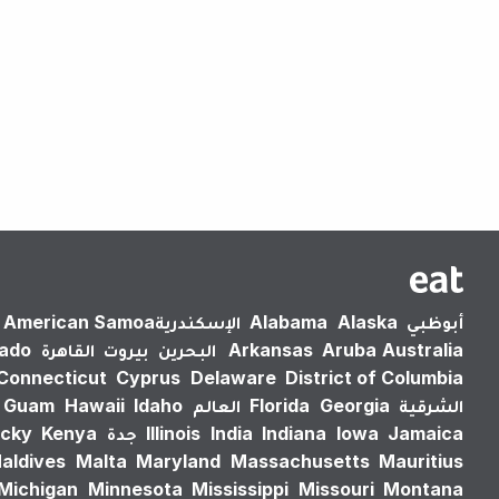
أبوظبي
Alaska
Alabama
الإسكندرية‎
American Samoa
Australia
Aruba
Arkansas
البحرين
بيروت
القاهرة
rado
Connecticut
Cyprus
Delaware
District of Columbia
الشرقية
Georgia
Florida
العالم
Idaho
Hawaii
Guam
Jamaica
Iowa
Indiana
India
Illinois
جدة
Kenya
cky
aldives
Malta
Maryland
Massachusetts
Mauritius
Michigan
Minnesota
Mississippi
Missouri
Montana