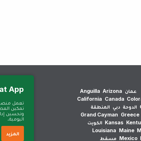
لم يتم العثور على نتائج.
Eat App للمطا
عمان
Arizona
Anguilla
California
Canada
Colo
الدوحة
دبي
المنطقة
تمكين المطا
وتحسين إدارة
Grand Cayman
Greece
اليومية.
Kentu
Kansas
الكويت
Louisiana
Maine
M
المزيد
Mexico
مسقط