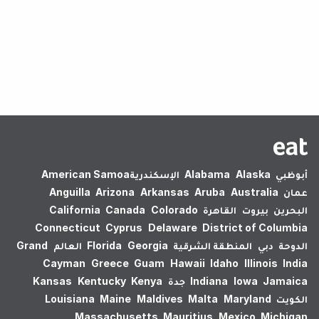
لم يتم العثور على نتائج.
أبوظبي
Alaska
Alabama
الإسكندرية‎
American Samoa
عمان
Australia
Aruba
Arkansas
Arizona
Anguilla
البحرين
بيروت
القاهرة
Colorado
Canada
California
Connecticut
Cyprus
Delaware
District of Columbia
الدوحة
دبي
المنطقة الشرقية
Georgia
Florida
العالم
Grand
Cayman
Greece
Guam
Hawaii
Idaho
Illinois
India
Jamaica
Iowa
Indiana
جدة
Kenya
Kentucky
Kansas
الكويت
Maryland
Malta
Maldives
Maine
Louisiana
Massachusetts
Mauritius
Mexico
Michigan