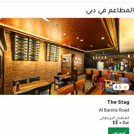
المطاعم في دبي
4.5
The Stag
Al Barsha Road
المطبخ البريطاني
Bar • $$
أحجز الان