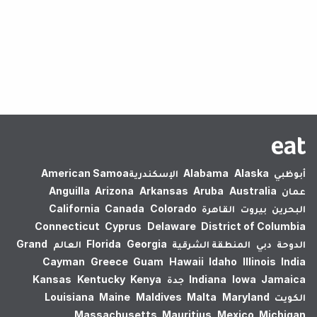
لم يتم العثور على نتائج.
أبوظبي
Alaska
Alabama
الإسكندرية‎
American Samoa
عمان
Australia
Aruba
Arkansas
Arizona
Anguilla
البحرين
بيروت
القاهرة
Colorado
Canada
California
Connecticut
Cyprus
Delaware
District of Columbia
الدوحة
دبي
المنطقة الشرقية
Georgia
Florida
العالم
Grand
Cayman
Greece
Guam
Hawaii
Idaho
Illinois
India
Jamaica
Iowa
Indiana
جدة
Kenya
Kentucky
Kansas
الكويت
Maryland
Malta
Maldives
Maine
Louisiana
Massachusetts
Mauritius
Mexico
Michigan