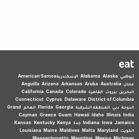
لم يتم العثور على نتائج.
أبوظبي
Alaska
Alabama
الإسكندرية‎
American Samoa
عمان
Australia
Aruba
Arkansas
Arizona
Anguilla
البحرين
بيروت
القاهرة
Colorado
Canada
California
Connecticut
Cyprus
Delaware
District of Columbia
الدوحة
دبي
المنطقة الشرقية
Georgia
Florida
العالم
Grand
Cayman
Greece
Guam
Hawaii
Idaho
Illinois
India
Jamaica
Iowa
Indiana
جدة
Kenya
Kentucky
Kansas
الكويت
Maryland
Malta
Maldives
Maine
Louisiana
Massachusetts
Mauritius
Mexico
Michigan