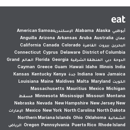
أبوظبي
Alaska
Alabama
الإسكندرية‎
American Samoa
عمان
Australia
Aruba
Arkansas
Arizona
Anguilla
البحرين
بيروت
القاهرة
Colorado
Canada
California
Connecticut
Cyprus
Delaware
District of Columbia
الدوحة
دبي
المنطقة الشرقية
Georgia
Florida
العالم
Grand
Cayman
Greece
Guam
Hawaii
Idaho
Illinois
India
Jamaica
Iowa
Indiana
جدة
Kenya
Kentucky
Kansas
الكويت
Maryland
Malta
Maldives
Maine
Louisiana
Massachusetts
Mauritius
Mexico
Michigan
Montana
Missouri
Mississippi
Minnesota
مسقط
Nebraska
Nevada
New Hampshire
New Jersey
New
North Dakota
North Carolina
New York
Mexico
الإمارات
الشمالية
Oklahoma
Ohio
Northern Mariana Islands
Rhode Island
Puerto Rico
Pennsylvania
Oregon
الرياض