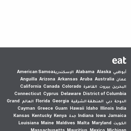
لم يتم العثور على نتائج.
أبوظبي
Alaska
Alabama
الإسكندرية‎
American Samoa
عمان
Australia
Aruba
Arkansas
Arizona
Anguilla
البحرين
بيروت
القاهرة
Colorado
Canada
California
Connecticut
Cyprus
Delaware
District of Columbia
الدوحة
دبي
المنطقة الشرقية
Georgia
Florida
العالم
Grand
Cayman
Greece
Guam
Hawaii
Idaho
Illinois
India
Jamaica
Iowa
Indiana
جدة
Kenya
Kentucky
Kansas
الكويت
Maryland
Malta
Maldives
Maine
Louisiana
Massachusetts
Mauritius
Mexico
Michigan