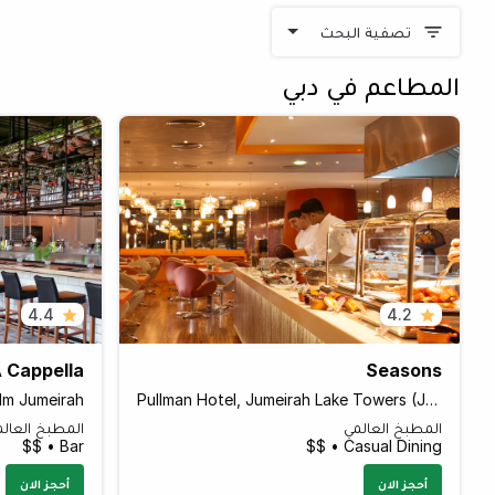
تصفية البحث
المطاعم في دبي
4.4
4.2
 Cappella
Seasons
lm Jumeirah
Pullman Hotel, Jumeirah Lake Towers (JLT)
المطبخ العالمي
المطبخ العال
Bar • $$
Casual Dining • $$
أحجز الان
أحجز الان