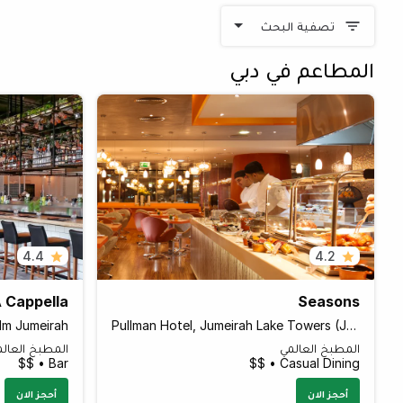
تصفية البحث
المطاعم في دبي
4.4
4.2
 Cappella
Seasons
lm Jumeirah
Pullman Hotel, Jumeirah Lake Towers (JLT)
المطبخ العالمي
المطبخ العال
Bar • $$
Casual Dining • $$
أحجز الان
أحجز الان