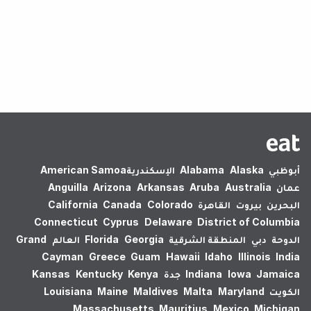
لم يتم العثور على نتائج.
أبوظبي
Alaska
Alabama
الإسكندرية‎
American Samoa
عمان
Australia
Aruba
Arkansas
Arizona
Anguilla
البحرين
بيروت
القاهرة
Colorado
Canada
California
Connecticut
Cyprus
Delaware
District of Columbia
الدوحة
دبي
المنطقة الشرقية
Georgia
Florida
العالم
Grand
Cayman
Greece
Guam
Hawaii
Idaho
Illinois
India
Jamaica
Iowa
Indiana
جدة
Kenya
Kentucky
Kansas
الكويت
Maryland
Malta
Maldives
Maine
Louisiana
Massachusetts
Mauritius
Mexico
Michigan