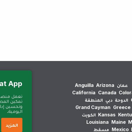
لم يتم العثور على نتائج.
Eat App للمطا
عمان
Arizona
Anguilla
California
Canada
Colo
الدوحة
دبي
المنطقة
تمكين المطا
وتحسين إدارة
Grand Cayman
Greece
اليومية.
Kentu
Kansas
الكويت
Louisiana
Maine
M
المزيد
Mexico
مسقط