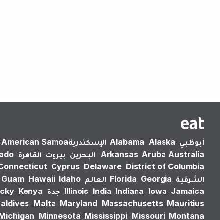
أبوظبي
Alaska
Alabama
الإسكندرية‎
American Samoa
Australia
Aruba
Arkansas
البحرين
بيروت
القاهرة
rado
Connecticut
Cyprus
Delaware
District of Columbia
الشرقية
Georgia
Florida
العالم
Idaho
Hawaii
Guam
Jamaica
Iowa
Indiana
India
Illinois
جدة
Kenya
cky
aldives
Malta
Maryland
Massachusetts
Mauritius
Michigan
Minnesota
Mississippi
Missouri
Montana