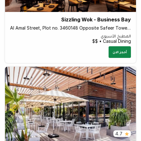
Sizzling Wok - Business Bay
Al Amal Street, Plot no. 3460148 Opposite Safeer Tower 2 Behind Empower - Dubai - United Arab Emirates
المطبخ الآسيوي
Casual Dining • $$
أحجز الان
4.7