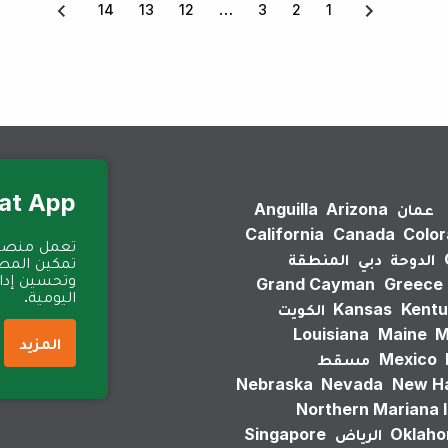
14
13
12
3
2
1
Eat App للمطا
عمان
Arizona
Anguilla
California
Canada
Colo
الدوحة
دبي
المنطقة
تمكين المطا
وتحسين إدارة
Grand Cayman
Greece
اليومية.
Kentu
Kansas
الكويت
Louisiana
Maine
M
المزيد
Mexico
مسقط
Nebraska
Nevada
New H
Northern Mariana 
Oklah
الرياض
Singapore