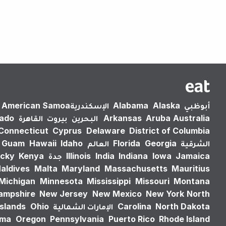
أبوظبي
Alaska
Alabama
الإسكندرية‎
American Samoa
Australia
Aruba
Arkansas
البحرين
بيروت
القاهرة
rado
Connecticut
Cyprus
Delaware
District of Columbia
الشرقية
Georgia
Florida
العالم
Idaho
Hawaii
Guam
Jamaica
Iowa
Indiana
India
Illinois
جدة
Kenya
cky
aldives
Malta
Maryland
Massachusetts
Mauritius
Michigan
Minnesota
Mississippi
Missouri
Montana
ampshire
New Jersey
New Mexico
New York
North
North Dakota
Carolina
الإمارات الشمالية
Ohio
Islands
oma
Oregon
Pennsylvania
Puerto Rico
Rhode Island