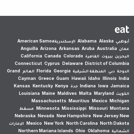
أبوظبي
Alaska
Alabama
الإسكندرية‎
American Samoa
عمان
Australia
Aruba
Arkansas
Arizona
Anguilla
البحرين
بيروت
القاهرة
Colorado
Canada
California
Connecticut
Cyprus
Delaware
District of Columbia
الدوحة
دبي
المنطقة الشرقية
Georgia
Florida
العالم
Grand
Cayman
Greece
Guam
Hawaii
Idaho
Illinois
India
Jamaica
Iowa
Indiana
جدة
Kenya
Kentucky
Kansas
الكويت
Maryland
Malta
Maldives
Maine
Louisiana
Massachusetts
Mauritius
Mexico
Michigan
Montana
Missouri
Mississippi
Minnesota
مسقط
Nebraska
Nevada
New Hampshire
New Jersey
New
North Dakota
North Carolina
New York
Mexico
الإمارات
الشمالية
Oklahoma
Ohio
Northern Mariana Islands