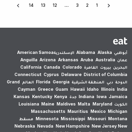
14
13
12
3
2
1
أبوظبي
Alaska
Alabama
الإسكندرية‎
American Samoa
عمان
Australia
Aruba
Arkansas
Arizona
Anguilla
البحرين
بيروت
القاهرة
Colorado
Canada
California
Connecticut
Cyprus
Delaware
District of Columbia
الدوحة
دبي
المنطقة الشرقية
Georgia
Florida
العالم
Grand
Cayman
Greece
Guam
Hawaii
Idaho
Illinois
India
Jamaica
Iowa
Indiana
جدة
Kenya
Kentucky
Kansas
الكويت
Maryland
Malta
Maldives
Maine
Louisiana
Massachusetts
Mauritius
Mexico
Michigan
Montana
Missouri
Mississippi
Minnesota
مسقط
Nebraska
Nevada
New Hampshire
New Jersey
New