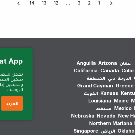
14
13
12
3
2
1
Eat App للمطا
عمان
Arizona
Anguilla
California
Canada
Colo
الدوحة
دبي
المنطقة
تمكين المطا
وتحسين إدارة
Grand Cayman
Greece
اليومية.
Kentu
Kansas
الكويت
Louisiana
Maine
M
المزيد
Mexico
مسقط
Nebraska
Nevada
New H
Northern Mariana 
Oklah
الرياض
Singapore