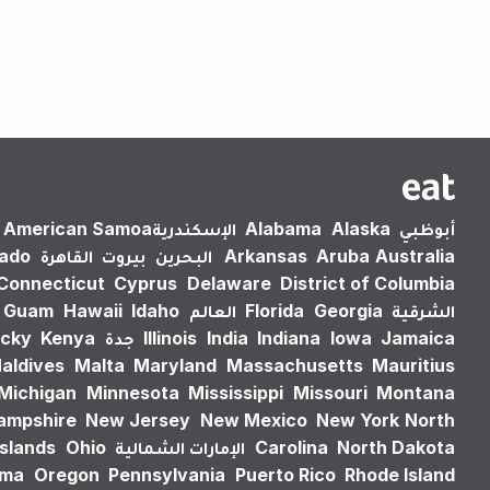
أبوظبي
Alaska
Alabama
الإسكندرية‎
American Samoa
Australia
Aruba
Arkansas
البحرين
بيروت
القاهرة
rado
Connecticut
Cyprus
Delaware
District of Columbia
الشرقية
Georgia
Florida
العالم
Idaho
Hawaii
Guam
Jamaica
Iowa
Indiana
India
Illinois
جدة
Kenya
cky
aldives
Malta
Maryland
Massachusetts
Mauritius
Michigan
Minnesota
Mississippi
Missouri
Montana
ampshire
New Jersey
New Mexico
New York
North
North Dakota
Carolina
الإمارات الشمالية
Ohio
Islands
oma
Oregon
Pennsylvania
Puerto Rico
Rhode Island