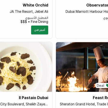
White Orchid
Observato
JA The Resort, Jebel Ali
Dubai Marriott Harbour Ho
وي
المطبخ الآسيوي
Fine Dining • $$$
أحجز الان
Deal
Il Pastaio Dubai
Feast R
Al Habtoor City Boulevard, Sheikh Zayed Road