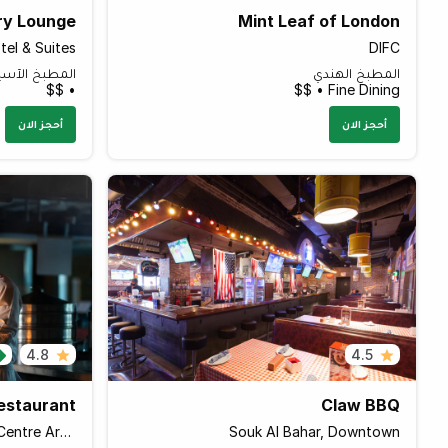
ry Lounge
Mint Leaf of London
tel & Suites
DIFC
المطبخ الهندي
المطبخ الآسي
• $$
Fine Dining • $$
أحجز الان
أحجز الان
4.8
4.5
estaurant
Claw BBQ
Sheraton Grand Hotel, Trade Centre Area
Souk Al Bahar, Downtown