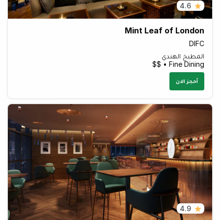
4.6
Mint Leaf of London
DIFC
المطبخ الهندي
Fine Dining • $$
أحجز الان
4.9