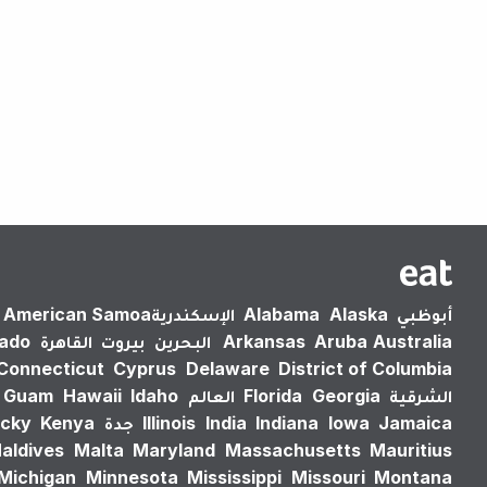
أبوظبي
Alaska
Alabama
الإسكندرية‎
American Samoa
Australia
Aruba
Arkansas
البحرين
بيروت
القاهرة
rado
Connecticut
Cyprus
Delaware
District of Columbia
الشرقية
Georgia
Florida
العالم
Idaho
Hawaii
Guam
Jamaica
Iowa
Indiana
India
Illinois
جدة
Kenya
cky
aldives
Malta
Maryland
Massachusetts
Mauritius
Michigan
Minnesota
Mississippi
Missouri
Montana