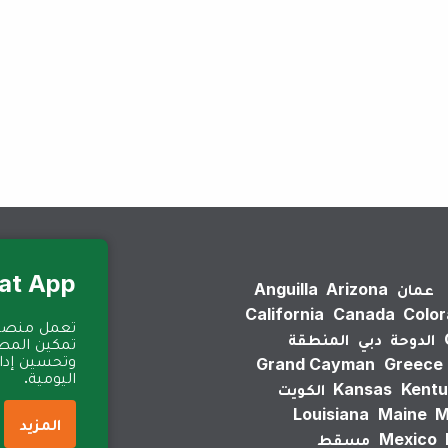
لم يتم العثور على نتائج.
Eat App للمطا
عمان
Arizona
Anguilla
California
Canada
Colo
الدوحة
دبي
المنطقة
تمكين المطا
وتحسين إدارة
Grand Cayman
Greece
اليومية.
Kentu
Kansas
الكويت
Louisiana
Maine
M
المزيد
Mexico
مسقط