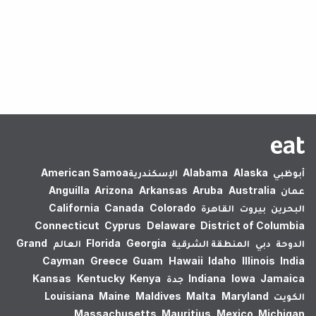
لم يتم العثور على نتائج.
أبوظبي
Alaska
Alabama
الإسكندرية‎
American Samoa
عمان
Australia
Aruba
Arkansas
Arizona
Anguilla
البحرين
بيروت
القاهرة
Colorado
Canada
California
Connecticut
Cyprus
Delaware
District of Columbia
الدوحة
دبي
المنطقة الشرقية
Georgia
Florida
العالم
Grand
Cayman
Greece
Guam
Hawaii
Idaho
Illinois
India
Jamaica
Iowa
Indiana
جدة
Kenya
Kentucky
Kansas
الكويت
Maryland
Malta
Maldives
Maine
Louisiana
Massachusetts
Mauritius
Mexico
Michigan