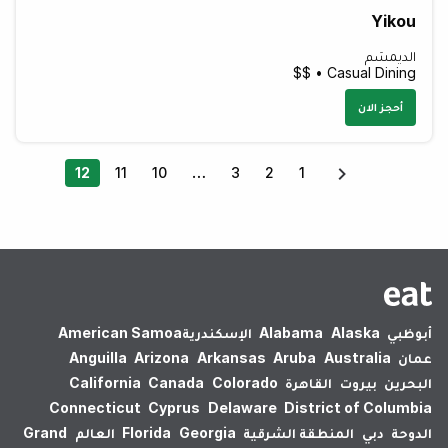
Yikou
الديمسَم
Casual Dining • $$
أحجز الان
12
11
10
3
2
1
أبوظبي
Alaska
Alabama
الإسكندرية‎
American Samoa
عمان
Australia
Aruba
Arkansas
Arizona
Anguilla
البحرين
بيروت
القاهرة
Colorado
Canada
California
Connecticut
Cyprus
Delaware
District of Columbia
الدوحة
دبي
المنطقة الشرقية
Georgia
Florida
العالم
Grand