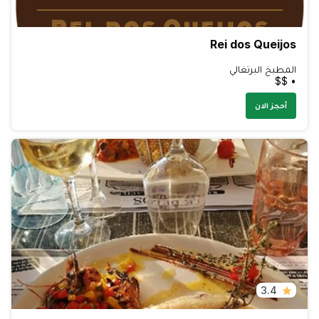
Rei dos Queijos
المطبخ البرتغالي
• $$
أحجز الان
3.4