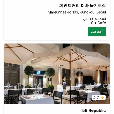
페인트커피 & 바 을지로점
Mareunnae-ro 103, Jung-gu, Seoul
المطبخ العالمي
Cafe • $
أحجز الان
4.7
59 Republic