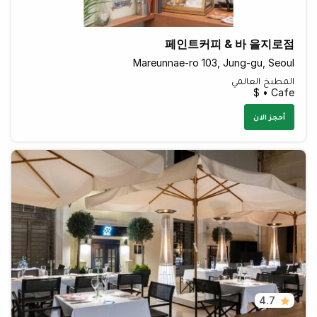
페인트커피 & 바 을지로점
Mareunnae-ro 103, Jung-gu, Seoul
المطبخ العالمي
Cafe • $
أحجز الان
4.7