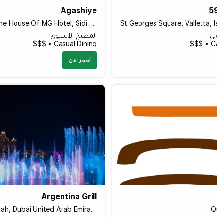
Agashiye
59
3rd Floor The House Of MG Hotel, Sidi Saiyed Jali Lal Darwaja, Ahmedabad 380001 India
بي
المطبخ الآسيوي
Casual Dining • $$$
Ca
أحجز الان
Argentina Grill
Palm Jumeirah, Dubai United Arab Emirates
Q