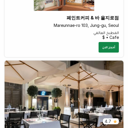
페인트커피 & 바 을지로점
Mareunnae-ro 103, Jung-gu, Seoul
المطبخ العالمي
Cafe • $
أحجز الان
4.7