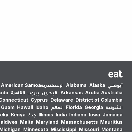
أبوظبي
Alaska
Alabama
الإسكندرية‎
American Samoa
Australia
Aruba
Arkansas
البحرين
بيروت
القاهرة
rado
Connecticut
Cyprus
Delaware
District of Columbia
الشرقية
Georgia
Florida
العالم
Idaho
Hawaii
Guam
Jamaica
Iowa
Indiana
India
Illinois
جدة
Kenya
cky
aldives
Malta
Maryland
Massachusetts
Mauritius
Michigan
Minnesota
Mississippi
Missouri
Montana