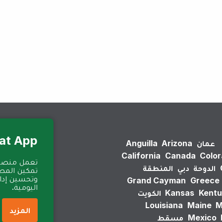
لم يتم العثور على نتائج.
Eat App للمطا
عمان
Arizona
Anguilla
California
Canada
Colo
الدوحة
دبي
المنطقة
تمكين المطا
وتحسين إدارة
Grand Cayman
Greece
اليومية.
Kentu
Kansas
الكويت
Louisiana
Maine
M
المزيد
Mexico
مسقط