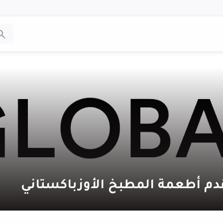
دم أطعمة المطبخ الأوزباكستاني