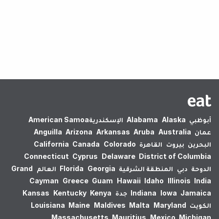
لم يتم العثور على نتائج.
أبوظبي
Alaska
Alabama
الإسكندرية‎
American Samoa
عمان
Australia
Aruba
Arkansas
Arizona
Anguilla
البحرين
بيروت
القاهرة
Colorado
Canada
California
Connecticut
Cyprus
Delaware
District of Columbia
الدوحة
دبي
المنطقة الشرقية
Georgia
Florida
العالم
Grand
Cayman
Greece
Guam
Hawaii
Idaho
Illinois
India
Jamaica
Iowa
Indiana
جدة
Kenya
Kentucky
Kansas
الكويت
Maryland
Malta
Maldives
Maine
Louisiana
Massachusetts
Mauritius
Mexico
Michigan