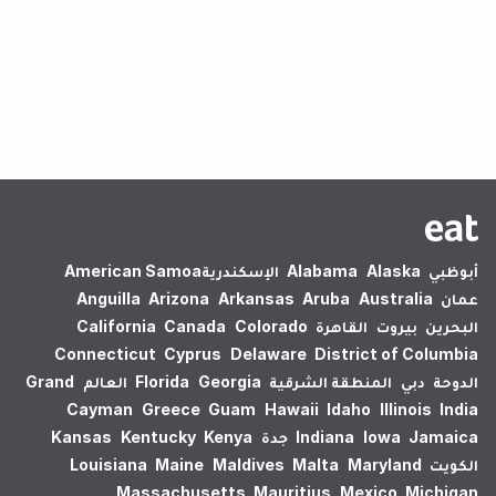
لم يتم العثور على نتائج.
أبوظبي
Alaska
Alabama
الإسكندرية‎
American Samoa
عمان
Australia
Aruba
Arkansas
Arizona
Anguilla
البحرين
بيروت
القاهرة
Colorado
Canada
California
Connecticut
Cyprus
Delaware
District of Columbia
الدوحة
دبي
المنطقة الشرقية
Georgia
Florida
العالم
Grand
Cayman
Greece
Guam
Hawaii
Idaho
Illinois
India
Jamaica
Iowa
Indiana
جدة
Kenya
Kentucky
Kansas
الكويت
Maryland
Malta
Maldives
Maine
Louisiana
Massachusetts
Mauritius
Mexico
Michigan