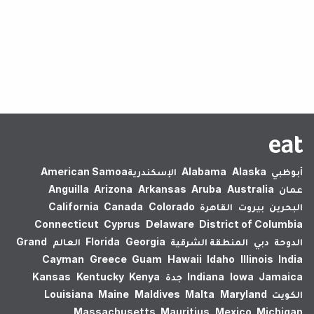
لم يتم العثور على نتائج.
أبوظبي
Alaska
Alabama
الإسكندرية‎
American Samoa
عمان
Australia
Aruba
Arkansas
Arizona
Anguilla
البحرين
بيروت
القاهرة
Colorado
Canada
California
Connecticut
Cyprus
Delaware
District of Columbia
الدوحة
دبي
المنطقة الشرقية
Georgia
Florida
العالم
Grand
Cayman
Greece
Guam
Hawaii
Idaho
Illinois
India
Jamaica
Iowa
Indiana
جدة
Kenya
Kentucky
Kansas
الكويت
Maryland
Malta
Maldives
Maine
Louisiana
Massachusetts
Mauritius
Mexico
Michigan