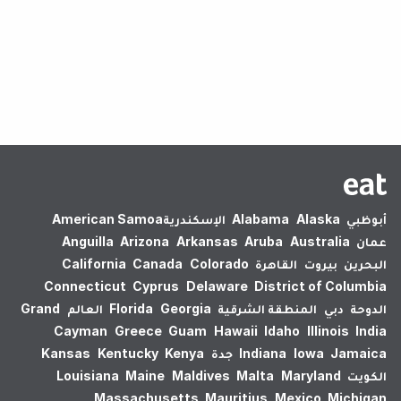
لم يتم العثور على نتائج.
أبوظبي
Alaska
Alabama
الإسكندرية‎
American Samoa
عمان
Australia
Aruba
Arkansas
Arizona
Anguilla
البحرين
بيروت
القاهرة
Colorado
Canada
California
Connecticut
Cyprus
Delaware
District of Columbia
الدوحة
دبي
المنطقة الشرقية
Georgia
Florida
العالم
Grand
Cayman
Greece
Guam
Hawaii
Idaho
Illinois
India
Jamaica
Iowa
Indiana
جدة
Kenya
Kentucky
Kansas
الكويت
Maryland
Malta
Maldives
Maine
Louisiana
Massachusetts
Mauritius
Mexico
Michigan