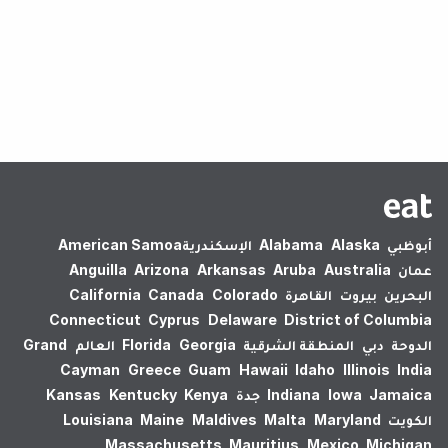
لم يتم العثور على نتائج.
أبوظبي
Alaska
Alabama
الإسكندرية‎
American Samoa
عمان
Australia
Aruba
Arkansas
Arizona
Anguilla
البحرين
بيروت
القاهرة
Colorado
Canada
California
Connecticut
Cyprus
Delaware
District of Columbia
الدوحة
دبي
المنطقة الشرقية
Georgia
Florida
العالم
Grand
Cayman
Greece
Guam
Hawaii
Idaho
Illinois
India
Jamaica
Iowa
Indiana
جدة
Kenya
Kentucky
Kansas
الكويت
Maryland
Malta
Maldives
Maine
Louisiana
Massachusetts
Mauritius
Mexico
Michigan