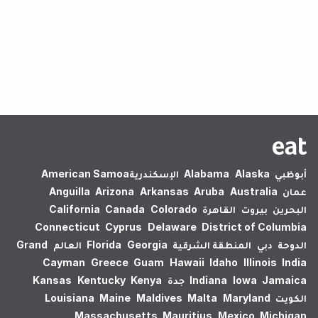
لم يتم العثور على نتائج.
أبوظبي
Alaska
Alabama
الإسكندرية‎
American Samoa
عمان
Australia
Aruba
Arkansas
Arizona
Anguilla
البحرين
بيروت
القاهرة
Colorado
Canada
California
Connecticut
Cyprus
Delaware
District of Columbia
الدوحة
دبي
المنطقة الشرقية
Georgia
Florida
العالم
Grand
Cayman
Greece
Guam
Hawaii
Idaho
Illinois
India
Jamaica
Iowa
Indiana
جدة
Kenya
Kentucky
Kansas
الكويت
Maryland
Malta
Maldives
Maine
Louisiana
Massachusetts
Mauritius
Mexico
Michigan