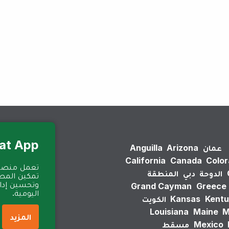
لم يتم العثور على نتائج.
Eat App للمطا
عمان
Arizona
Anguilla
California
Canada
Colo
الدوحة
دبي
المنطقة
تمكين المطا
وتحسين إدارة
Grand Cayman
Greece
اليومية.
Kentu
Kansas
الكويت
Louisiana
Maine
M
المزيد
Mexico
مسقط