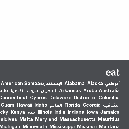
أبوظبي
Alaska
Alabama
الإسكندرية‎
American Samoa
Australia
Aruba
Arkansas
البحرين
بيروت
القاهرة
rado
Connecticut
Cyprus
Delaware
District of Columbia
الشرقية
Georgia
Florida
العالم
Idaho
Hawaii
Guam
Jamaica
Iowa
Indiana
India
Illinois
جدة
Kenya
cky
aldives
Malta
Maryland
Massachusetts
Mauritius
Michigan
Minnesota
Mississippi
Missouri
Montana