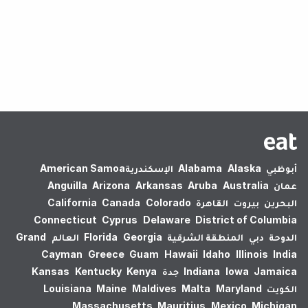
لم يتم العثور على نتائج.
أبوظبي
Alaska
Alabama
الإسكندرية‎
American Samoa
عمان
Australia
Aruba
Arkansas
Arizona
Anguilla
البحرين
بيروت
القاهرة
Colorado
Canada
California
Connecticut
Cyprus
Delaware
District of Columbia
الدوحة
دبي
المنطقة الشرقية
Georgia
Florida
العالم
Grand
Cayman
Greece
Guam
Hawaii
Idaho
Illinois
India
Jamaica
Iowa
Indiana
جدة
Kenya
Kentucky
Kansas
الكويت
Maryland
Malta
Maldives
Maine
Louisiana
Massachusetts
Mauritius
Mexico
Michigan