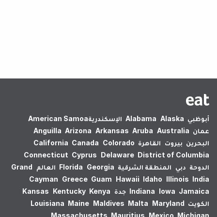
لم يتم العثور على نتائج.
أبوظبي
Alaska
Alabama
الإسكندرية‎
American Samoa
عمان
Australia
Aruba
Arkansas
Arizona
Anguilla
البحرين
بيروت
القاهرة
Colorado
Canada
California
Connecticut
Cyprus
Delaware
District of Columbia
الدوحة
دبي
المنطقة الشرقية
Georgia
Florida
العالم
Grand
Cayman
Greece
Guam
Hawaii
Idaho
Illinois
India
Jamaica
Iowa
Indiana
جدة
Kenya
Kentucky
Kansas
الكويت
Maryland
Malta
Maldives
Maine
Louisiana
Massachusetts
Mauritius
Mexico
Michigan