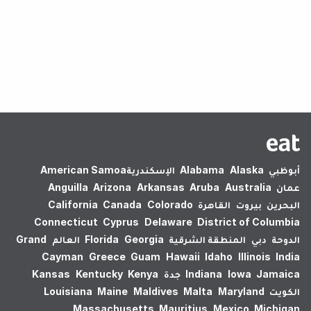
لم يتم العثور على نتائج.
أبوظبي
Alaska
Alabama
الإسكندرية‎
American Samoa
عمان
Australia
Aruba
Arkansas
Arizona
Anguilla
البحرين
بيروت
القاهرة
Colorado
Canada
California
Connecticut
Cyprus
Delaware
District of Columbia
الدوحة
دبي
المنطقة الشرقية
Georgia
Florida
العالم
Grand
Cayman
Greece
Guam
Hawaii
Idaho
Illinois
India
Jamaica
Iowa
Indiana
جدة
Kenya
Kentucky
Kansas
الكويت
Maryland
Malta
Maldives
Maine
Louisiana
Massachusetts
Mauritius
Mexico
Michigan