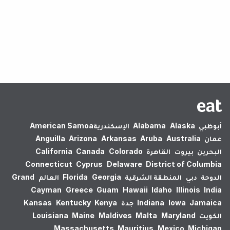
لم يتم العثور على نتائج.
أبوظبي
Alaska
Alabama
الإسكندرية‎
American Samoa
عمان
Australia
Aruba
Arkansas
Arizona
Anguilla
البحرين
بيروت
القاهرة
Colorado
Canada
California
Connecticut
Cyprus
Delaware
District of Columbia
الدوحة
دبي
المنطقة الشرقية
Georgia
Florida
العالم
Grand
Cayman
Greece
Guam
Hawaii
Idaho
Illinois
India
Jamaica
Iowa
Indiana
جدة
Kenya
Kentucky
Kansas
الكويت
Maryland
Malta
Maldives
Maine
Louisiana
Massachusetts
Mauritius
Mexico
Michigan